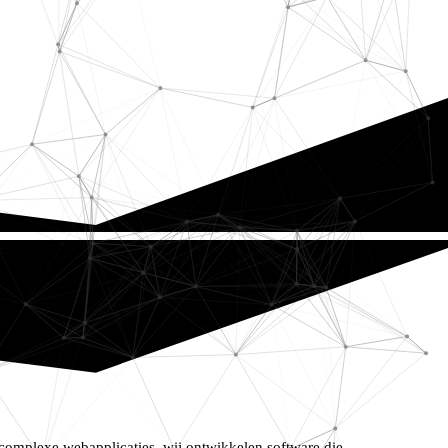
complexe webapplicaties, wij ontwikkelen software die