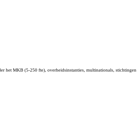
der het
MKB
(5-250 fte)
,
overheidsinstanties, multinationals, stichtinge