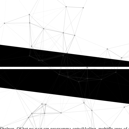
t helpen. Of het nu gaat om programma-ontwikkeling, mobiele apps of 