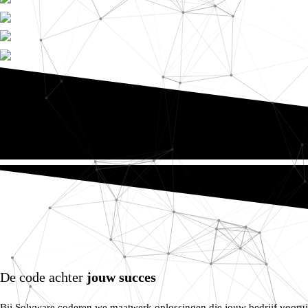
De code achter
jouw succes
Bij Solvware coderen we maatwerk oplossingen die jouw bedrijf voorui