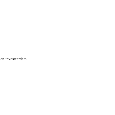
n
en
investeerders
.