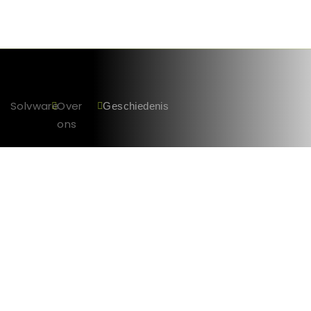
Solvware
Over
Geschiedenis
ons