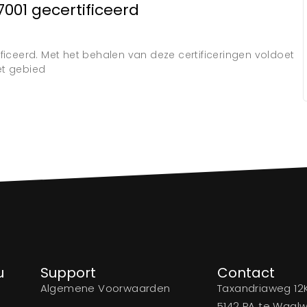
7001 gecertificeerd
tificeerd. Met het behalen van deze certificeringen voldoet
et gebied
u
Support
Contact
Algemene Voorwaarden
Taxandriaweg 12
5142 PA te Waalw