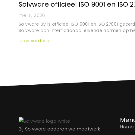
Solvware officieel ISO 9001 en ISO 2
mei 11, 2026
Solvware BV is officieel ISO 9001 en ISO 27001 gecer
Solvware aan internationaal erkende normen op h
Lees verder »
Men
Home
Bij Solvware coderen we maatwerk